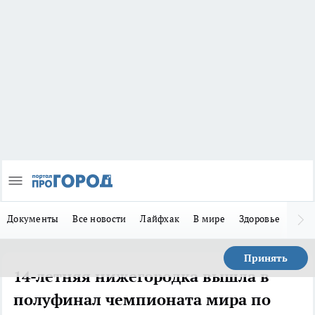
Документы
Все новости
Лайфхак
В мире
Здоровье
Зака
Принять
14-летняя нижегородка вышла в
полуфинал чемпионата мира по