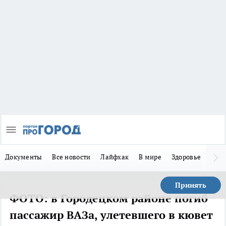
Документы
Все новости
Лайфхак
В мире
Здоровье
Зака
Принять
ФОТО: в Городецком районе погиб
пассажир ВАЗа, улетевшего в кювет