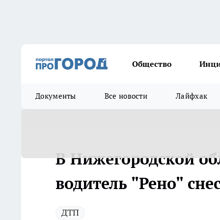
Общество
Инц
Документы
Все новости
Лайфхак
В Нижегородской о
водитель "Рено" сне
ДТП