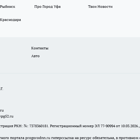
 Рыбинск
Про Город Уфа
Твои Новости
 Краснодара
Контакты
Авто
Г.
.ru
@pg52.ru
я РКН: №: 7378360181. Регистрационный номер ЭЛ 77-90994 от 10.03.2026., 
тного портала progorodnn.ru гиперссылка на ресурс обязательна
,
в противном 