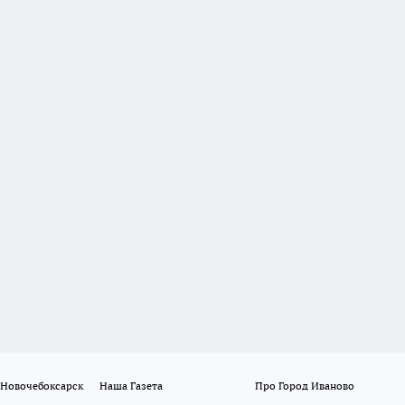
 Новочебоксарск
Наша Газета
Про Город Иваново