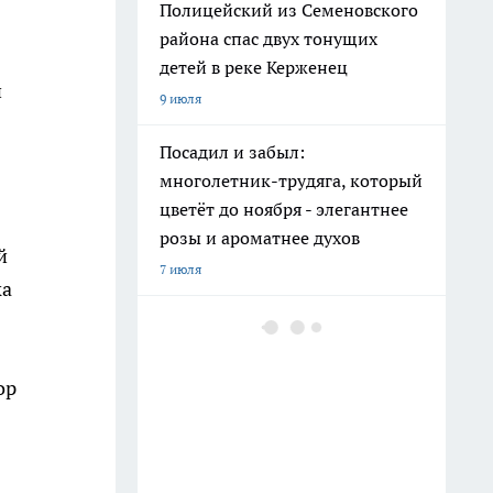
Полицейский из Семеновского
района спас двух тонущих
детей в реке Керженец
и
9 июля
Посадил и забыл:
многолетник-трудяга, который
цветёт до ноября - элегантнее
розы и ароматнее духов
й
7 июля
ка
Мохнатые коврики в "Фикс
Прайсе" взяла не под обувь: вот
как превратила старую мебель
ор
в шикарный интерьер
10 июля