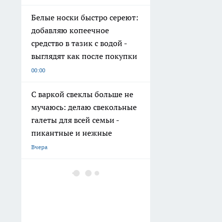
Белые носки быстро сереют:
добавляю копеечное
средство в тазик с водой -
выглядят как после покупки
00:00
С варкой свеклы больше не
мучаюсь: делаю свекольные
галеты для всей семьи -
пикантные и нежные
Вчера
На поддержку семей с
детьми в Нижегородской
области направят 34 млрд
рублей