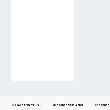
Вчера
Керамический пэчворк из
строительных остатков: как
сделать милые подставки
под посуду с восточным
характером
Вчера
Про Город Дзержинск
Про Город Чебоксары
Про Город