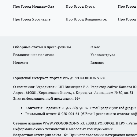
Про Город Йошкар-Ола
Про Город Курск
Про Город
Про Город Ярославль
Про Город Владивосток
Про Город
Обзорные статьи и пресс-релизы
О нас
Редакционная политика
Условия труда
Новости
Главная
Городской интернет-портал WWW.PROGORODNN.RU
О компании: Учредитель: ИП Звеняцкая Е.А. Редактор сайта: Бакаева Ю.
Адрес: 610001, Кировская область, г. Киров, ул. Азина, дом № 80, кв. 31
Знак информационной продукции: 16+
Контакты: Редакция: 8-927-669-90-87 Email редакции: red@pg52
Рекламный отдел: 8-920-004-61-95 Email рекламного отдела: st
Сетевое издание WWW.PROGORODNN.RU (ВВВ.ПРОГОРОДНН.РУ). Регистраци
информационных технологий и массовых коммуникаций.
Возрастная категория сайта 16+. При использовании материалов новос