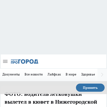
Документы
Все новости
Лайфхак
В мире
Здоровье
Зака
Принять
ФОТО: водитель легковушки
вылетел в кювет в Нижегородской