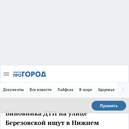
Документы
Все новости
Лайфхак
В мире
Здоровье
Зака
Принять
Виновника ДТП на улице
Березовской ищут в Нижнем