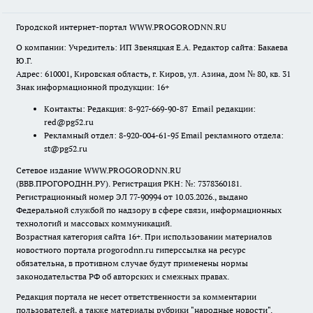
Городской интернет-портал WWW.PROGORODNN.RU
О компании: Учредитель: ИП Звеняцкая Е.А. Редактор сайта: Бакаева
Ю.Г.
Адрес: 610001, Кировская область, г. Киров, ул. Азина, дом № 80, кв. 31
Знак информационной продукции: 16+
Контакты: Редакция: 8-927-669-90-87 Email редакции:
red@pg52.ru
Рекламный отдел: 8-920-004-61-95 Email рекламного отдела:
st@pg52.ru
Сетевое издание WWW.PROGORODNN.RU
(ВВВ.ПРОГОРОДНН.РУ). Регистрация РКН: №: 7378360181.
Регистрационный номер ЭЛ 77-90994 от 10.03.2026., выдано
Федеральной службой по надзору в сфере связи, информационных
технологий и массовых коммуникаций.
Возрастная категория сайта 16+. При использовании материалов
новостного портала progorodnn.ru гиперссылка на ресурс
обязательна
,
в противном случае будут применены нормы
законодательства РФ об авторских и смежных правах.
Редакция портала не несет ответственности за комментарии
пользователей, а также материалы рубрики "народные новости".