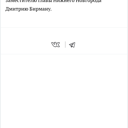
заместителю главы Нижнего Новгорода
Дмитрию Бирману.