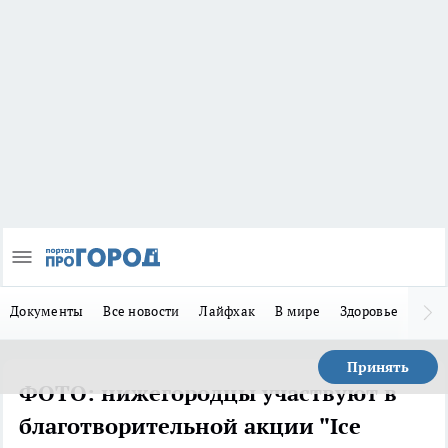
Документы
Все новости
Лайфхак
В мире
Здоровье
Зака
Принять
ФОТО: нижегородцы участвуют в
благотворительной акции "Ice