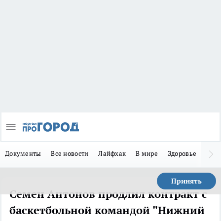
Документы
Все новости
Лайфхак
В мире
Здоровье
Зака
Принять
Семен Антонов продлил контракт с
баскетбольной командой "Нижний