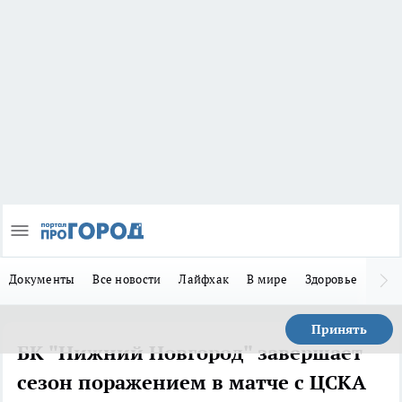
Документы
Все новости
Лайфхак
В мире
Здоровье
Зака
Принять
БК "Нижний Новгород" завершает
сезон поражением в матче с ЦСКА