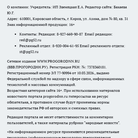
О компании: Учредитель: ИП Звеняцкая Е.А. Редактор сайта: Бакаева
Ю.Г.
Адрес: 610001, Кировская область, г. Киров, ул. Азина, дом № 80, кв. 31
Знак информационной продукции: 16+
Контакты: Редакция: 8-927-669-90-87 Email редакции:
red@pg52.ru
Рекламный отдел: 8-920-004-61-95 Email рекламного отдела:
st@pg52.ru
Сетевое издание WWW.PROGORODNN.RU
(ВВВ.ПРОГОРОДНН.РУ). Регистрация РКН: №: 7378360181.
Регистрационный номер ЭЛ 77-90994 от 10.03.2026., выдано
Федеральной службой по надзору в сфере связи, информационных
технологий и массовых коммуникаций.
Возрастная категория сайта 16+. При использовании материалов
новостного портала progorodnn.ru гиперссылка на ресурс
обязательна
,
в противном случае будут применены нормы
законодательства РФ об авторских и смежных правах.
Редакция портала не несет ответственности за комментарии
пользователей, а также материалы рубрики "народные новости".
«На информационном ресурсе применяются рекомендательные
технологии (информационные технологии предоставления