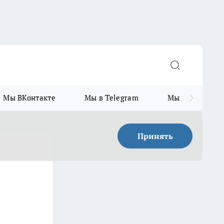
Мы ВКонтакте
Мы в Telegram
Мы в MAX
Принять