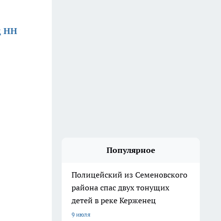
д НН
Популярное
Полицейский из Семеновского
района спас двух тонущих
детей в реке Керженец
9 июля