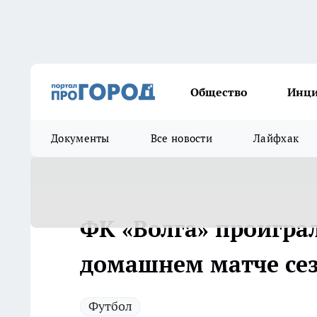
Общество
Инц
Документы
Все новости
Лайфхак
ФК «Волга» проигра
домашнем матче се
Футбол