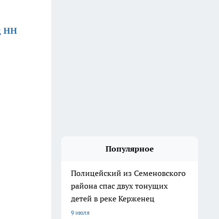
д НН
Популярное
Полицейский из Семеновского
района спас двух тонущих
детей в реке Керженец
9 июля