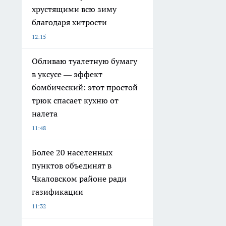
хрустящими всю зиму
благодаря хитрости
12:15
Обливаю туалетную бумагу
в уксусе — эффект
бомбический: этот простой
трюк спасает кухню от
налета
11:48
Более 20 населенных
пунктов объединят в
Чкаловском районе ради
газификации
11:32