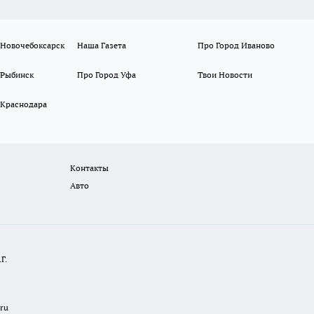
 Новочебоксарск
Наша Газета
Про Город Иваново
 Рыбинск
Про Город Уфа
Твои Новости
 Краснодара
Контакты
Авто
Г.
.ru