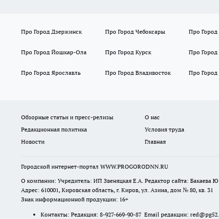
Про Город Дзержинск
Про Город Чебоксары
Про Город
Про Город Йошкар-Ола
Про Город Курск
Про Город
Про Город Ярославль
Про Город Владивосток
Про Город
Обзорные статьи и пресс-релизы
О нас
Редакционная политика
Условия труда
Новости
Главная
Городской интернет-портал WWW.PROGORODNN.RU
О компании: Учредитель: ИП Звеняцкая Е.А. Редактор сайта: Бакаева Ю.
Адрес: 610001, Кировская область, г. Киров, ул. Азина, дом № 80, кв. 31
Знак информационной продукции: 16+
Контакты: Редакция: 8-927-669-90-87 Email редакции: red@pg52