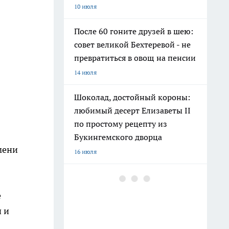
10 июля
После 60 гоните друзей в шею:
совет великой Бехтеревой - не
превратиться в овощ на пенсии
14 июля
Шоколад, достойный короны:
любимый десерт Елизаветы II
по простому рецепту из
Букингемского дворца
мени
16 июля
Гигант с нежной душой: как
создать белоснежную стену
е
цветов, от которой
 и
невозможно отвести взгляд