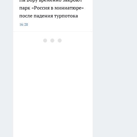
парк «Россия в миниатюре»
после падения турпотока
16:28
Поиск интимного досуга в
сети обошелся жителю
Арзамаса в 255 000 рублей
16:19
В августе нижегородцев
ждут новые меры
поддержки и ограничения
для нарушителей
16:02
Нижний Новгород в
воскресенье ждет сухой день