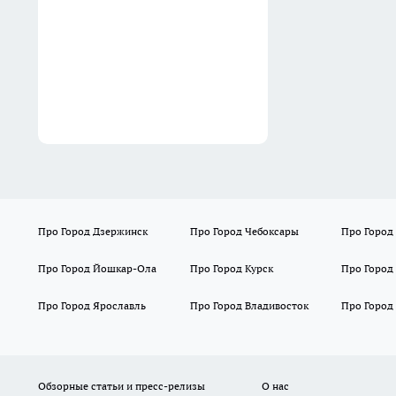
и кратковременный дождь
ночью
15:58
Про Город Дзержинск
Про Город Чебоксары
Про Город
Про Город Йошкар-Ола
Про Город Курск
Про Город
Про Город Ярославль
Про Город Владивосток
Про Город
Обзорные статьи и пресс-релизы
О нас