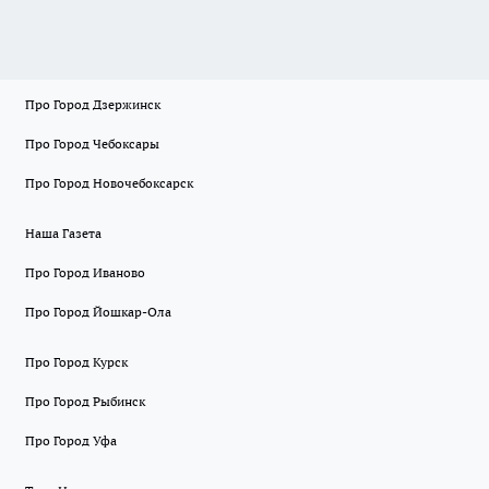
Про Город Дзержинск
Про Город Чебоксары
Про Город Новочебоксарск
Наша Газета
Про Город Иваново
Про Город Йошкар-Ола
Про Город Курск
Про Город Рыбинск
Про Город Уфа