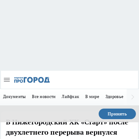
Документы
Все новости
Лайфхак
В мире
Здоровье
Зака
Принять
В Нижегородский ХК «Старт» после
двухлетнего перерыва вернулся