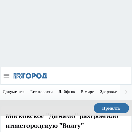
Документы
Все новости
Лайфхак
В мире
Здоровье
Зака
Принять
Московское "Динамо" разгромило
нижегородскую "Волгу"