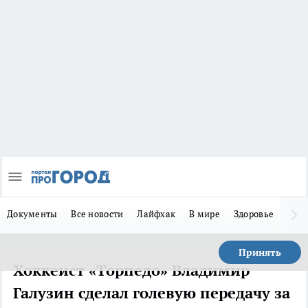
Документы
Все новости
Лайфхак
В мире
Здоровье
Зака
Принять
Хоккеист «Торпедо» Владимир
Галузин сделал голевую передачу за