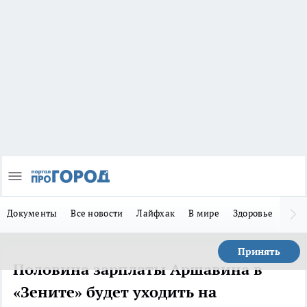
Документы
Все новости
Лайфхак
В мире
Здоровье
Зака
Принять
Половина зарплаты Аршавина в
«Зените» будет уходить на