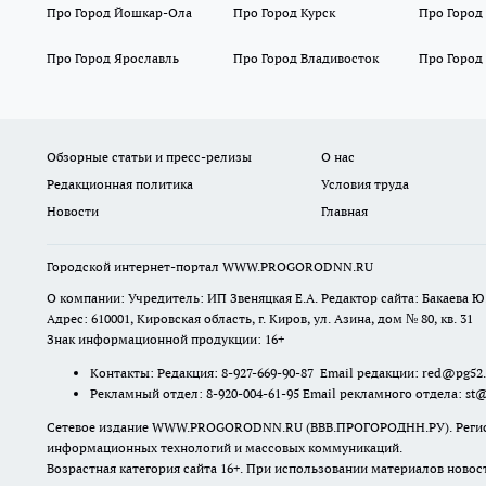
Про Город Йошкар-Ола
Про Город Курск
Про Город
Про Город Ярославль
Про Город Владивосток
Про Город
Обзорные статьи и пресс-релизы
О нас
Редакционная политика
Условия труда
Новости
Главная
Городской интернет-портал WWW.PROGORODNN.RU
О компании: Учредитель: ИП Звеняцкая Е.А. Редактор сайта: Бакаева Ю.
Адрес: 610001, Кировская область, г. Киров, ул. Азина, дом № 80, кв. 31
Знак информационной продукции: 16+
Контакты: Редакция: 8-927-669-90-87 Email редакции: red@pg52
Рекламный отдел: 8-920-004-61-95 Email рекламного отдела: st
Сетевое издание WWW.PROGORODNN.RU (ВВВ.ПРОГОРОДНН.РУ). Регистраци
информационных технологий и массовых коммуникаций.
Возрастная категория сайта 16+. При использовании материалов новос