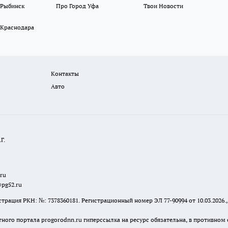
 Рыбинск
Про Город Уфа
Твои Новости
 Краснодара
Контакты
Авто
Г.
.ru
@pg52.ru
я РКН: №: 7378360181. Регистрационный номер ЭЛ 77-90994 от 10.03.2026., 
тного портала progorodnn.ru гиперссылка на ресурс обязательна
,
в противном 