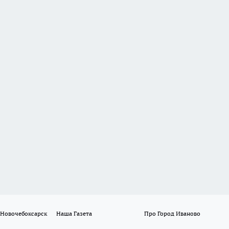
 Новочебоксарск
Наша Газета
Про Город Иваново