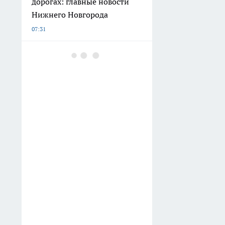
дорогах: главные новости
Нижнего Новгорода
07:31
Банки у нижегородцев
смогут блокировать
переводы и платежи из-за
нового закона
07:30
Пьяный водитель лодки
покалечил ребенка на Оке
06:30