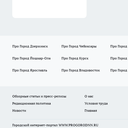
Про Город Дзержинск
Про Город Чебоксары
Про Город
Про Город Йошкар-Ола
Про Город Курск
Про Город
Про Город Ярославль
Про Город Владивосток
Про Город
Обзорные статьи и пресс-релизы
О нас
Редакционная политика
Условия труда
Новости
Главная
Городской интернет-портал WWW.PROGORODNN.RU