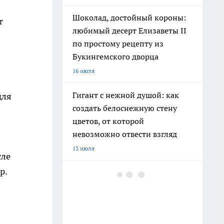
Шоколад, достойный короны:
т
любимый десерт Елизаветы II
по простому рецепту из
Букингемского дворца
16 июля
Гигант с нежной душой: как
для
создать белоснежную стену
цветов, от которой
невозможно отвести взгляд
13 июля
сле
р.
Эксперты назвали отличный
растворимый кофе: беру по 3
банки себе, на подарок и в
офис – проверенное качество