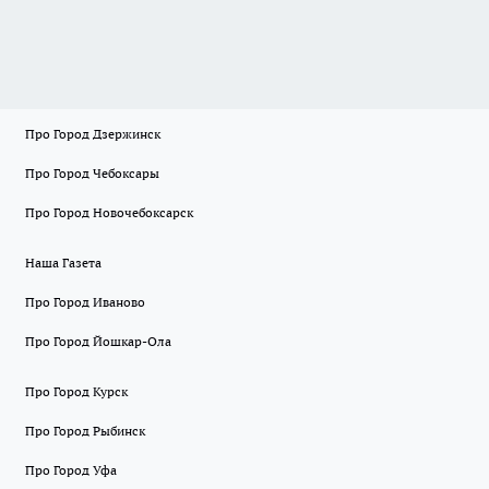
Про Город Дзержинск
Про Город Чебоксары
Про Город Новочебоксарск
Наша Газета
Про Город Иваново
Про Город Йошкар-Ола
Про Город Курск
Про Город Рыбинск
Про Город Уфа