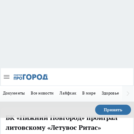
Документы
Все новости
Лайфхак
В мире
Здоровье
Зака
Принять
БК «Нижний Новгород» проиграл
литовскому «Летувос Ритас»