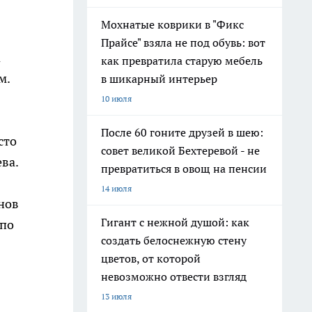
Мохнатые коврики в "Фикс
Прайсе" взяла не под обувь: вот
а
как превратила старую мебель
м.
в шикарный интерьер
10 июля
После 60 гоните друзей в шею:
сто
совет великой Бехтеревой - не
ва.
превратиться в овощ на пенсии
14 июля
нов
Гигант с нежной душой: как
 по
создать белоснежную стену
цветов, от которой
невозможно отвести взгляд
13 июля