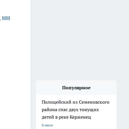
д НН
Популярное
Полицейский из Семеновского
района спас двух тонущих
детей в реке Керженец
9 июля