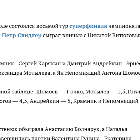
оде состоялся восьмой тур
суперфинала
чемпионат
 Петр Свидлер
сыграл вничью с Никитой Витюговы
мник - Сергей Карякин и Дмитрий Андрейкин - Эрне
лександра Мотылева, а Ян Непомнящий Антона Шомое
ной таблице: Шомоев — 1 очко, Мотылев — 1,5, Гога
итюгов — 4,5, Андрейкин — 5, Крамник и Непомнящий
тенюк обыграла Анастасию Боднарук, а Наталья
авершились партии Валентина Гунина - Екатерина