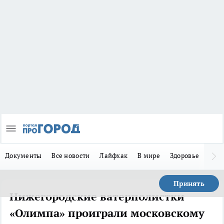
Документы
Все новости
Лайфхак
В мире
Здоровье
Зака
Принять
Нижегородские ватерполистки
«Олимпа» проиграли московскому