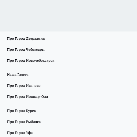
Про Город Дзержинск
Про Город Чебоксары
Про Город Новочебоксарск
Наша Газета
Про Город Иваново
Про Город Йошкар-Ола
Про Город Курск
Про Город Рыбинск
Про Город Уфа