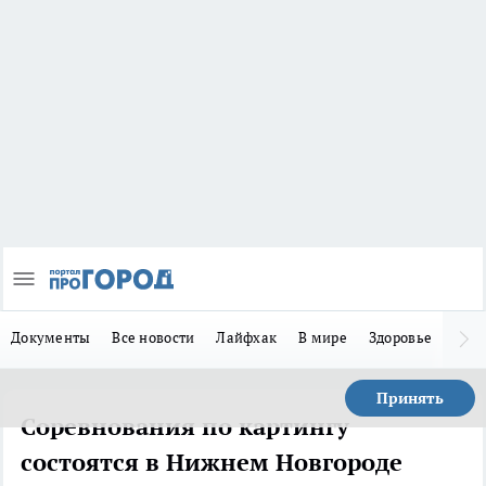
Документы
Все новости
Лайфхак
В мире
Здоровье
Зака
Принять
Соревнования по картингу
состоятся в Нижнем Новгороде