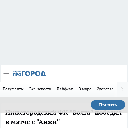
Документы
Все новости
Лайфхак
В мире
Здоровье
Зака
Принять
Нижегородский ФК "Волга" победил
в матче с "Анжи"