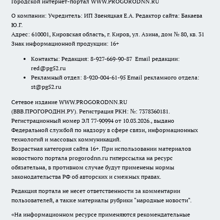
Городской интернет-портал WWW.PROGORODNN.RU
О компании: Учредитель: ИП Звеняцкая Е.А. Редактор сайта: Бакаева
Ю.Г.
Адрес: 610001, Кировская область, г. Киров, ул. Азина, дом № 80, кв. 31
Знак информационной продукции: 16+
Контакты: Редакция: 8-927-669-90-87 Email редакции:
red@pg52.ru
Рекламный отдел: 8-920-004-61-95 Email рекламного отдела:
st@pg52.ru
Сетевое издание WWW.PROGORODNN.RU
(ВВВ.ПРОГОРОДНН.РУ). Регистрация РКН: №: 7378360181.
Регистрационный номер ЭЛ 77-90994 от 10.03.2026., выдано
Федеральной службой по надзору в сфере связи, информационных
технологий и массовых коммуникаций.
Возрастная категория сайта 16+. При использовании материалов
новостного портала progorodnn.ru гиперссылка на ресурс
обязательна
,
в противном случае будут применены нормы
законодательства РФ об авторских и смежных правах.
Редакция портала не несет ответственности за комментарии
пользователей, а также материалы рубрики "народные новости".
«На информационном ресурсе применяются рекомендательные