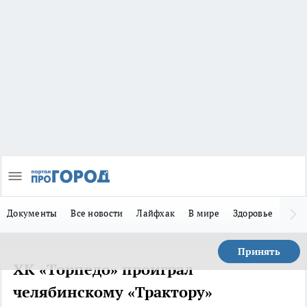
Документы
Все новости
Лайфхак
В мире
Здоровье
Зака
Принять
ХК «Торпедо» проиграл
челябинскому «Трактору»