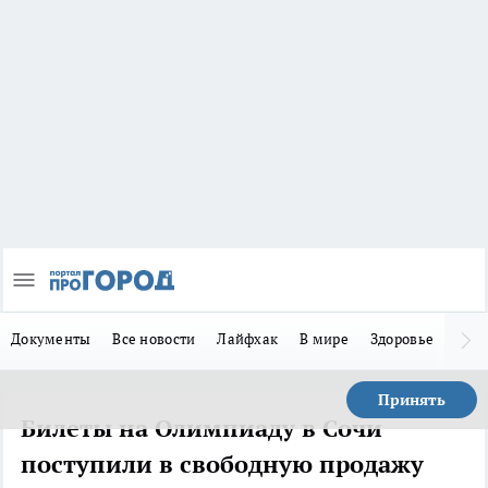
Документы
Все новости
Лайфхак
В мире
Здоровье
Зака
Принять
Билеты на Олимпиаду в Сочи
поступили в свободную продажу