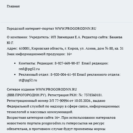
Главная
Городской интернет-портал WWW.PROGORODNN.RU
О компании: Учредитель: ИП Звеняцкая Е.А. Редактор сайта: Бакаева
Ю.Г.
Адрес: 610001, Кировская область, г. Киров, ул. Азина, дом № 80, кв. 31
Знак информационной продукции: 16+
Контакты: Редакция: 8-927-669-90-87 Email редакции:
red@pg52.ru
Рекламный отдел: 8-920-004-61-95 Email рекламного отдела:
st@pg52.ru
Сетевое издание WWW.PROGORODNN.RU
(ВВВ.ПРОГОРОДНН.РУ). Регистрация РКН: №: 7378360181.
Регистрационный номер ЭЛ 77-90994 от 10.03.2026., выдано
Федеральной службой по надзору в сфере связи, информационных
технологий и массовых коммуникаций.
Возрастная категория сайта 16+. При использовании материалов
новостного портала progorodnn.ru гиперссылка на ресурс
обязательна
,
в противном случае будут применены нормы