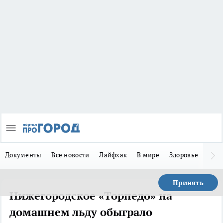
Документы
Все новости
Лайфхак
В мире
Здоровье
Зака
Принять
Нижегородское «Торпедо» на
домашнем льду обыграло