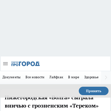
Документы
Все новости
Лайфхак
В мире
Здоровье
Зака
Принять
Нижегородская «Волга» сыграла
вничью с грозненским «Тереком»