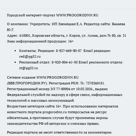
Городской интернет-портал WWW.PROGORODNN.RU
О компании: Учредитель: ИП Звеняцкая Е.А. Редактор сайта: Бакаева
Ю.Г.
Адрес: 610001, Кировская область, г. Киров, ул. Азина, дом № 80, кв. 31
Знак информационной продукции: 16+
Контакты: Редакция: 8-927-669-90-87 Email редакции:
red@pg52.ru
Рекламный отдел: 8-920-004-61-95 Email рекламного отдела:
st@pg52.ru
Сетевое издание WWW.PROGORODNN.RU
(ВВВ.ПРОГОРОДНН.РУ). Регистрация РКН: №: 7378360181.
Регистрационный номер ЭЛ 77-90994 от 10.03.2026., выдано
Федеральной службой по надзору в сфере связи, информационных
технологий и массовых коммуникаций.
Возрастная категория сайта 16+. При использовании материалов
новостного портала progorodnn.ru гиперссылка на ресурс
обязательна
,
в противном случае будут применены нормы
законодательства РФ об авторских и смежных правах.
Редакция портала не несет ответственности за комментарии