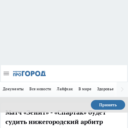
Документы
Все новости
Лайфхак
В мире
Здоровье
Зака
Принять
Матч «Зенит» - «Спартак» будет
судить нижегородский арбитр