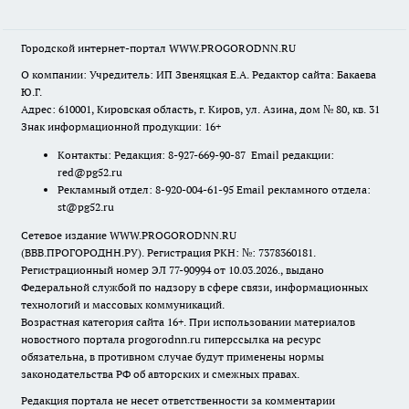
Городской интернет-портал WWW.PROGORODNN.RU
О компании: Учредитель: ИП Звеняцкая Е.А. Редактор сайта: Бакаева
Ю.Г.
Адрес: 610001, Кировская область, г. Киров, ул. Азина, дом № 80, кв. 31
Знак информационной продукции: 16+
Контакты: Редакция: 8-927-669-90-87 Email редакции:
red@pg52.ru
Рекламный отдел: 8-920-004-61-95 Email рекламного отдела:
st@pg52.ru
Сетевое издание WWW.PROGORODNN.RU
(ВВВ.ПРОГОРОДНН.РУ). Регистрация РКН: №: 7378360181.
Регистрационный номер ЭЛ 77-90994 от 10.03.2026., выдано
Федеральной службой по надзору в сфере связи, информационных
технологий и массовых коммуникаций.
Возрастная категория сайта 16+. При использовании материалов
новостного портала progorodnn.ru гиперссылка на ресурс
обязательна
,
в противном случае будут применены нормы
законодательства РФ об авторских и смежных правах.
Редакция портала не несет ответственности за комментарии