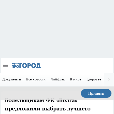
Документы
Все новости
Лайфхак
В мире
Здоровье
Зака
Принять
Болельщикам ФК «Волга»
предложили выбрать лучшего