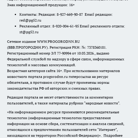
Знак информационной продукции: 16+
Контакты: Редакция: 8-927-669-90-87 Email редакции:
red@pg52.ru
Рекламный отдел: 8-920-004-61-95 Email рекламного отдела:
st@pg52.ru
Сетевое издание WWW.PROGORODNN.RU
(ВВВ.ПРОГОРОДНН.РУ). Регистрация РКН: №: 7378360181.
Регистрационный номер ЭЛ 77-90994 от 10.03.2026., выдано
Федеральной службой по надзору в сфере связи, информационных
технологий и массовых коммуникаций.
Возрастная категория сайта 16+. При использовании материалов
новостного портала progorodnn.ru гиперссылка на ресурс
обязательна
,
в противном случае будут применены нормы
законодательства РФ об авторских и смежных правах.
Редакция портала не несет ответственности за комментарии
пользователей, а также материалы рубрики "народные новости".
«На информационном ресурсе применяются рекомендательные
технологии (информационные технологии предоставления
информации на основе сбора, систематизации и анализа сведений,
относящихся к предпочтениям пользователей сети "Интернет",
находящихся на территории Российской Федерации)».
Подробнее