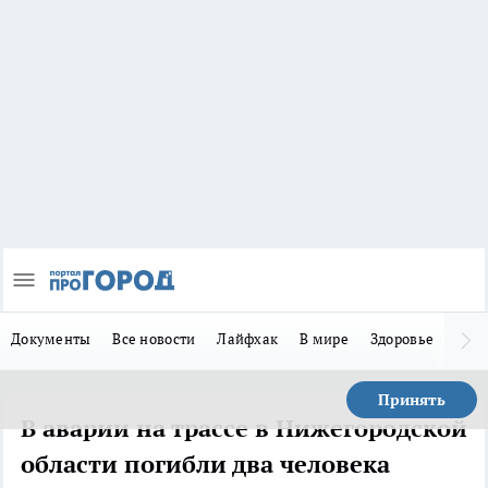
Документы
Все новости
Лайфхак
В мире
Здоровье
Зака
Принять
В аварии на трассе в Нижегородской
области погибли два человека