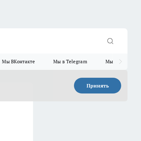
Мы ВКонтакте
Мы в Telegram
Мы в MAX
Принять