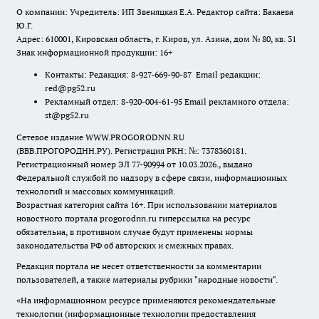
О компании: Учредитель: ИП Звеняцкая Е.А. Редактор сайта: Бакаева
Ю.Г.
Адрес: 610001, Кировская область, г. Киров, ул. Азина, дом № 80, кв. 31
Знак информационной продукции: 16+
Контакты: Редакция: 8-927-669-90-87 Email редакции:
red@pg52.ru
Рекламный отдел: 8-920-004-61-95 Email рекламного отдела:
st@pg52.ru
Сетевое издание WWW.PROGORODNN.RU
(ВВВ.ПРОГОРОДНН.РУ). Регистрация РКН: №: 7378360181.
Регистрационный номер ЭЛ 77-90994 от 10.03.2026., выдано
Федеральной службой по надзору в сфере связи, информационных
технологий и массовых коммуникаций.
Возрастная категория сайта 16+. При использовании материалов
новостного портала progorodnn.ru гиперссылка на ресурс
обязательна
,
в противном случае будут применены нормы
законодательства РФ об авторских и смежных правах.
Редакция портала не несет ответственности за комментарии
пользователей, а также материалы рубрики "народные новости".
«На информационном ресурсе применяются рекомендательные
технологии (информационные технологии предоставления