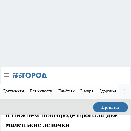
Документы
Все новости
Лайфхак
В мире
Здоровье
Зака
Принять
В Нижнем Новгороде пропали две
маленькие девочки