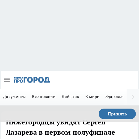
Документы
Все новости
Лайфхак
В мире
Здоровье
Зака
Принять
Нижегородцы увидят Сергея
Лазарева в первом полуфинале