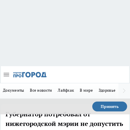
Документы
Все новости
Лайфхак
В мире
Здоровье
Зака
Принять
Губернатор потребовал от
нижегородской мэрии не допустить