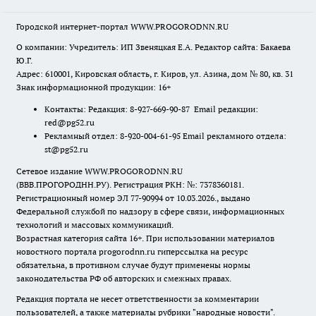
Городской интернет-портал WWW.PROGORODNN.RU
О компании: Учредитель: ИП Звеняцкая Е.А. Редактор сайта: Бакаева
Ю.Г.
Адрес: 610001, Кировская область, г. Киров, ул. Азина, дом № 80, кв. 31
Знак информационной продукции: 16+
Контакты: Редакция: 8-927-669-90-87 Email редакции:
red@pg52.ru
Рекламный отдел: 8-920-004-61-95 Email рекламного отдела:
st@pg52.ru
Сетевое издание WWW.PROGORODNN.RU
(ВВВ.ПРОГОРОДНН.РУ). Регистрация РКН: №: 7378360181.
Регистрационный номер ЭЛ 77-90994 от 10.03.2026., выдано
Федеральной службой по надзору в сфере связи, информационных
технологий и массовых коммуникаций.
Возрастная категория сайта 16+. При использовании материалов
новостного портала progorodnn.ru гиперссылка на ресурс
обязательна
,
в противном случае будут применены нормы
законодательства РФ об авторских и смежных правах.
Редакция портала не несет ответственности за комментарии
пользователей, а также материалы рубрики "народные новости".