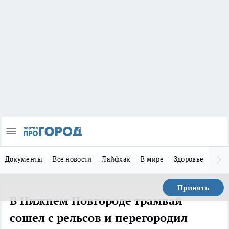
Документы
Все новости
Лайфхак
В мире
Здоровье
Зака
Принять
В Нижнем Новгороде трамвай
сошел с рельсов и перегородил