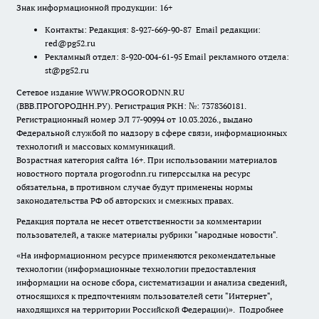
Знак информационной продукции: 16+
Контакты: Редакция: 8-927-669-90-87 Email редакции:
red@pg52.ru
Рекламный отдел: 8-920-004-61-95 Email рекламного отдела:
st@pg52.ru
Сетевое издание WWW.PROGORODNN.RU
(ВВВ.ПРОГОРОДНН.РУ). Регистрация РКН: №: 7378360181.
Регистрационный номер ЭЛ 77-90994 от 10.03.2026., выдано
Федеральной службой по надзору в сфере связи, информационных
технологий и массовых коммуникаций.
Возрастная категория сайта 16+. При использовании материалов
новостного портала progorodnn.ru гиперссылка на ресурс
обязательна
,
в противном случае будут применены нормы
законодательства РФ об авторских и смежных правах.
Редакция портала не несет ответственности за комментарии
пользователей, а также материалы рубрики "народные новости".
«На информационном ресурсе применяются рекомендательные
технологии (информационные технологии предоставления
информации на основе сбора, систематизации и анализа сведений,
относящихся к предпочтениям пользователей сети "Интернет",
находящихся на территории Российской Федерации)».
Подробнее