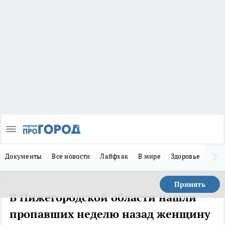
Документы
Все новости
Лайфхак
В мире
Здоровье
Зака
Принять
В Нижегородской области нашли
пропавших неделю назад женщину