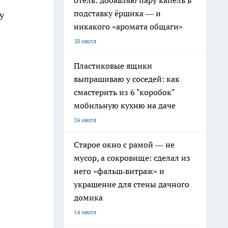
отель: добавляю пару капель в
подставку ёршика — и
у
никакого «аромата общаги»
20 июля
Пластиковые ящики
выпрашиваю у соседей: как
смастерить из 6 "коробок"
мобильную кухню на даче
24 июля
Старое окно с рамой — не
мусор, а сокровище: сделал из
него «фальш‑витраж» и
украшение для стены дачного
домика
14 июля