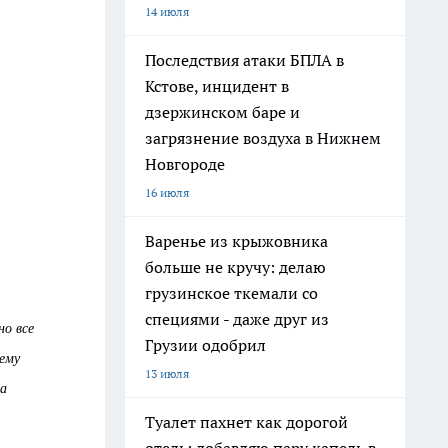
14 июля
Последствия атаки БПЛА в
Кстове, инцидент в
дзержинском баре и
загрязнение воздуха в Нижнем
Новгороде
16 июля
Варенье из крыжовника
больше не кручу: делаю
грузинское ткемали со
специями - даже друг из
но все
Грузии одобрил
ему
13 июля
ра
Туалет пахнет как дорогой