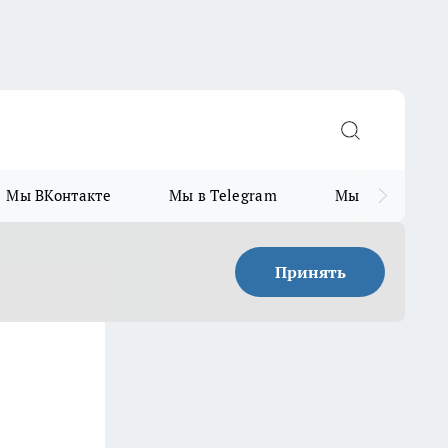
Мы ВКонтакте
Мы в Telegram
Мы в MAX
Принять