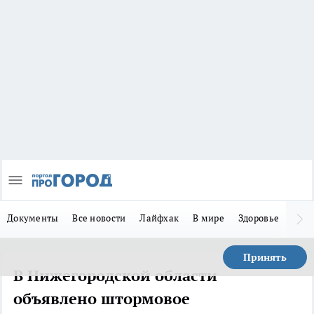
Документы
Все новости
Лайфхак
В мире
Здоровье
Зака
Принять
В Нижегородской области
объявлено штормовое