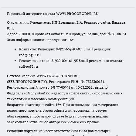
Городской интернет-портал WWW.PROGORODNN.RU
О компании: Учредитель: ИП Звеняцкая Е.А. Редактор сайта: Бакаева
Ю.Г.
Адрес: 610001, Кировская область, г. Киров, ул. Азина, дом № 80, кв. 31
Знак информационной продукции: 16+
Контакты: Редакция: 8-927-669-90-87 Email редакции:
red@pg52.ru
Рекламный отдел: 8-920-004-61-95 Email рекламного отдела:
st@pg52.ru
Сетевое издание WWW.PROGORODNN.RU
(ВВВ.ПРОГОРОДНН.РУ). Регистрация РКН: №: 7378360181.
Регистрационный номер ЭЛ 77-90994 от 10.03.2026., выдано
Федеральной службой по надзору в сфере связи, информационных
технологий и массовых коммуникаций.
Возрастная категория сайта 16+. При использовании материалов
новостного портала progorodnn.ru гиперссылка на ресурс
обязательна
,
в противном случае будут применены нормы
законодательства РФ об авторских и смежных правах.
Редакция портала не несет ответственности за комментарии