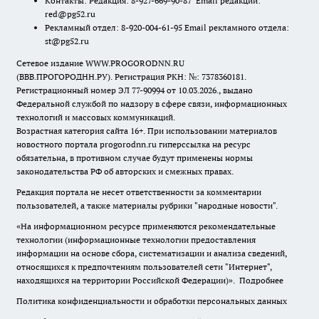
Контакты: Редакция: 8-927-669-90-87 Email редакции:
red@pg52.ru
Рекламный отдел: 8-920-004-61-95 Email рекламного отдела:
st@pg52.ru
Сетевое издание WWW.PROGORODNN.RU
(ВВВ.ПРОГОРОДНН.РУ). Регистрация РКН: №: 7378360181.
Регистрационный номер ЭЛ 77-90994 от 10.03.2026., выдано
Федеральной службой по надзору в сфере связи, информационных
технологий и массовых коммуникаций.
Возрастная категория сайта 16+. При использовании материалов
новостного портала progorodnn.ru гиперссылка на ресурс
обязательна
,
в противном случае будут применены нормы
законодательства РФ об авторских и смежных правах.
Редакция портала не несет ответственности за комментарии
пользователей, а также материалы рубрики "народные новости".
«На информационном ресурсе применяются рекомендательные
технологии (информационные технологии предоставления
информации на основе сбора, систематизации и анализа сведений,
относящихся к предпочтениям пользователей сети "Интернет",
находящихся на территории Российской Федерации)».
Подробнее
Политика конфиденциальности и обработки персональных данных