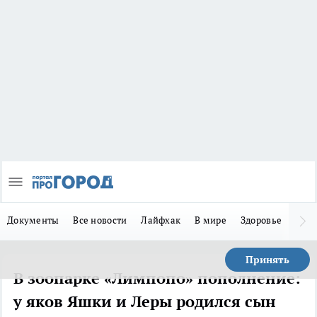
Документы
Все новости
Лайфхак
В мире
Здоровье
Зака
Принять
В зоопарке «Лимпопо» пополнение:
у яков Яшки и Леры родился сын