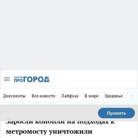
Документы
Все новости
Лайфхак
В мире
Здоровье
Зака
Принять
Заросли конопли на подходах к
метромосту уничтожили