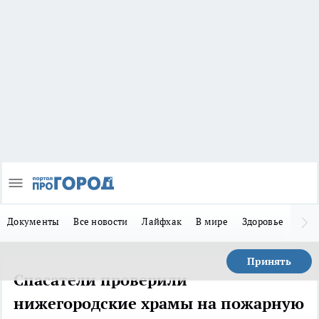
Документы
Все новости
Лайфхак
В мире
Здоровье
Зака
Принять
Спасатели проверили
нижегородские храмы на пожарную