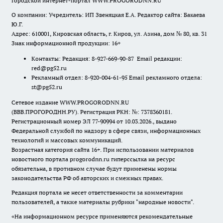
Городской интернет-портал WWW.PROGORODNN.RU
О компании: Учредитель: ИП Звеняцкая Е.А. Редактор сайта: Бакаева
Ю.Г.
Адрес: 610001, Кировская область, г. Киров, ул. Азина, дом № 80, кв. 31
Знак информационной продукции: 16+
Контакты: Редакция: 8-927-669-90-87 Email редакции:
red@pg52.ru
Рекламный отдел: 8-920-004-61-95 Email рекламного отдела:
st@pg52.ru
Сетевое издание WWW.PROGORODNN.RU
(ВВВ.ПРОГОРОДНН.РУ). Регистрация РКН: №: 7378360181.
Регистрационный номер ЭЛ 77-90994 от 10.03.2026., выдано
Федеральной службой по надзору в сфере связи, информационных
технологий и массовых коммуникаций.
Возрастная категория сайта 16+. При использовании материалов
новостного портала progorodnn.ru гиперссылка на ресурс
обязательна
,
в противном случае будут применены нормы
законодательства РФ об авторских и смежных правах.
Редакция портала не несет ответственности за комментарии
пользователей, а также материалы рубрики "народные новости".
«На информационном ресурсе применяются рекомендательные