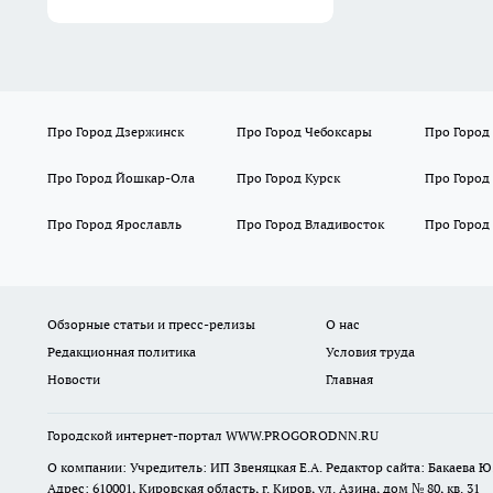
Про Город Дзержинск
Про Город Чебоксары
Про Город
Про Город Йошкар-Ола
Про Город Курск
Про Город
Про Город Ярославль
Про Город Владивосток
Про Город
Обзорные статьи и пресс-релизы
О нас
Редакционная политика
Условия труда
Новости
Главная
Городской интернет-портал WWW.PROGORODNN.RU
О компании: Учредитель: ИП Звеняцкая Е.А. Редактор сайта: Бакаева Ю.
Адрес: 610001, Кировская область, г. Киров, ул. Азина, дом № 80, кв. 31