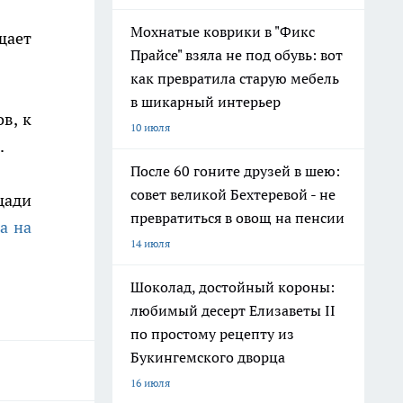
Мохнатые коврики в "Фикс
щает
Прайсе" взяла не под обувь: вот
как превратила старую мебель
в шикарный интерьер
в, к
10 июля
.
После 60 гоните друзей в шею:
совет великой Бехтеревой - не
щади
превратиться в овощ на пенсии
а на
14 июля
Шоколад, достойный короны:
любимый десерт Елизаветы II
по простому рецепту из
Букингемского дворца
16 июля