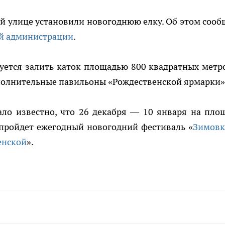
й улице установили новогоднюю елку. Об этом сооб
ой администрации
.
руется залить каток площадью 800 квадратных метро
полнительные павильоны «Рождественской ярмарки»
ло известно, что 26 декабря — 10 января на пло
пройдет ежегодный новогодний фестиваль «
Зимовк
енской
».