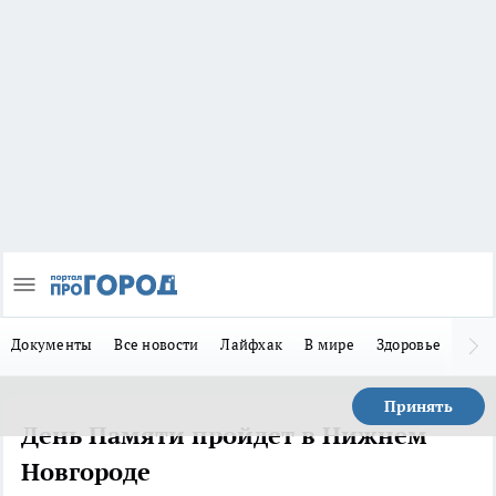
Документы
Все новости
Лайфхак
В мире
Здоровье
Зака
Принять
День Памяти пройдет в Нижнем
Новгороде