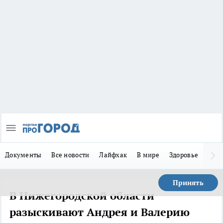
Документы
Все новости
Лайфхак
В мире
Здоровье
Зака
Принять
В Нижегородской области
разыскивают Андрея и Валерию