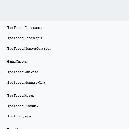
Про Город Дзержинск
Про Город Чебоксары
Про Город Новочебоксарск
Наша Газета
Про Город Иваново
Про Город Йошкар-Ола
Про Город Курск
Про Город Рыбинск
Про Город Уфа