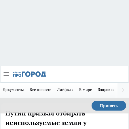
Документы
Все новости
Лайфхак
В мире
Здоровье
Зака
Принять
Путин призвал отбирать
неиспользуемые земли у