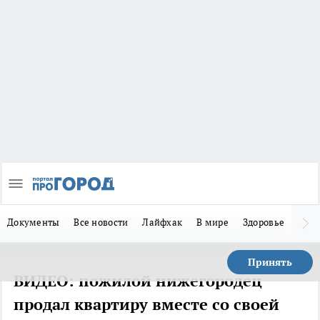
Документы
Все новости
Лайфхак
В мире
Здоровье
Зака
Принять
ВИДЕО: пожилой нижегородец
продал квартиру вместе со своей