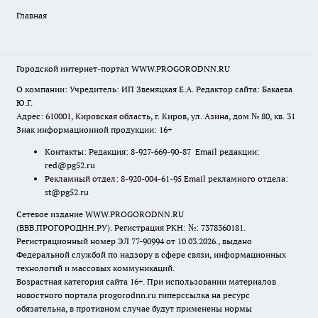
Главная
Городской интернет-портал WWW.PROGORODNN.RU
О компании: Учредитель: ИП Звеняцкая Е.А. Редактор сайта: Бакаева
Ю.Г.
Адрес: 610001, Кировская область, г. Киров, ул. Азина, дом № 80, кв. 31
Знак информационной продукции: 16+
Контакты: Редакция: 8-927-669-90-87 Email редакции:
red@pg52.ru
Рекламный отдел: 8-920-004-61-95 Email рекламного отдела:
st@pg52.ru
Сетевое издание WWW.PROGORODNN.RU
(ВВВ.ПРОГОРОДНН.РУ). Регистрация РКН: №: 7378360181.
Регистрационный номер ЭЛ 77-90994 от 10.03.2026., выдано
Федеральной службой по надзору в сфере связи, информационных
технологий и массовых коммуникаций.
Возрастная категория сайта 16+. При использовании материалов
новостного портала progorodnn.ru гиперссылка на ресурс
обязательна
,
в противном случае будут применены нормы