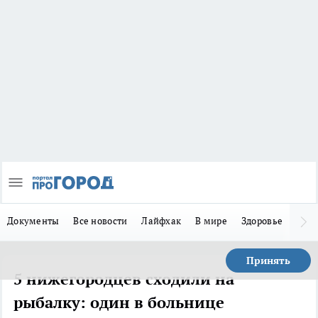
Документы
Все новости
Лайфхак
В мире
Здоровье
Зака
Принять
5 нижегородцев сходили на
рыбалку: один в больнице