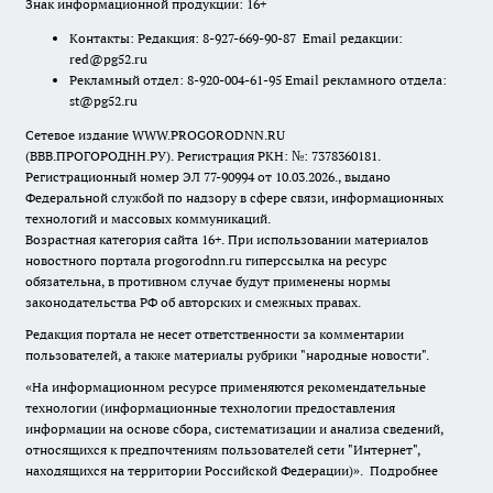
Знак информационной продукции: 16+
Контакты: Редакция: 8-927-669-90-87 Email редакции:
red@pg52.ru
Рекламный отдел: 8-920-004-61-95 Email рекламного отдела:
st@pg52.ru
Сетевое издание WWW.PROGORODNN.RU
(ВВВ.ПРОГОРОДНН.РУ). Регистрация РКН: №: 7378360181.
Регистрационный номер ЭЛ 77-90994 от 10.03.2026., выдано
Федеральной службой по надзору в сфере связи, информационных
технологий и массовых коммуникаций.
Возрастная категория сайта 16+. При использовании материалов
новостного портала progorodnn.ru гиперссылка на ресурс
обязательна
,
в противном случае будут применены нормы
законодательства РФ об авторских и смежных правах.
Редакция портала не несет ответственности за комментарии
пользователей, а также материалы рубрики "народные новости".
«На информационном ресурсе применяются рекомендательные
технологии (информационные технологии предоставления
информации на основе сбора, систематизации и анализа сведений,
относящихся к предпочтениям пользователей сети "Интернет",
находящихся на территории Российской Федерации)».
Подробнее