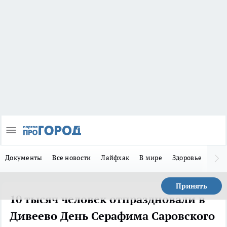
Документы
Все новости
Лайфхак
В мире
Здоровье
Зака
Принять
10 тысяч человек отпраздновали в
Дивеево День Серафима Саровского