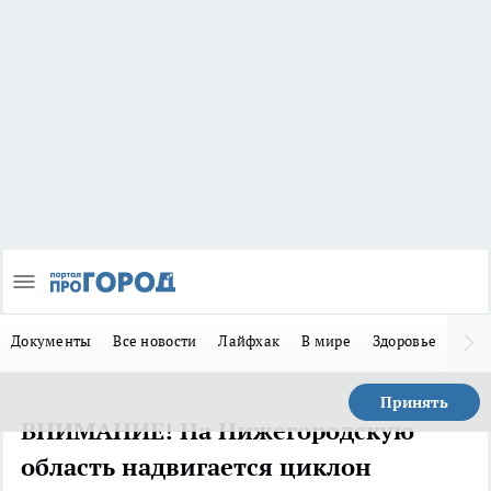
Документы
Все новости
Лайфхак
В мире
Здоровье
Зака
Принять
ВНИМАНИЕ! На Нижегородскую
область надвигается циклон