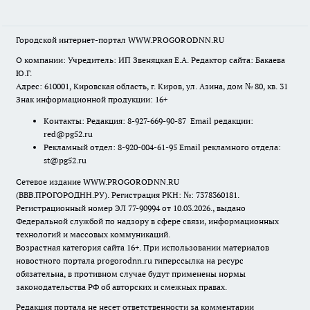
Городской интернет-портал WWW.PROGORODNN.RU
О компании: Учредитель: ИП Звеняцкая Е.А. Редактор сайта: Бакаева
Ю.Г.
Адрес: 610001, Кировская область, г. Киров, ул. Азина, дом № 80, кв. 31
Знак информационной продукции: 16+
Контакты: Редакция: 8-927-669-90-87 Email редакции:
red@pg52.ru
Рекламный отдел: 8-920-004-61-95 Email рекламного отдела:
st@pg52.ru
Сетевое издание WWW.PROGORODNN.RU
(ВВВ.ПРОГОРОДНН.РУ). Регистрация РКН: №: 7378360181.
Регистрационный номер ЭЛ 77-90994 от 10.03.2026., выдано
Федеральной службой по надзору в сфере связи, информационных
технологий и массовых коммуникаций.
Возрастная категория сайта 16+. При использовании материалов
новостного портала progorodnn.ru гиперссылка на ресурс
обязательна
,
в противном случае будут применены нормы
законодательства РФ об авторских и смежных правах.
Редакция портала не несет ответственности за комментарии