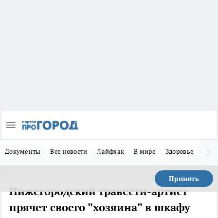
Документы
Все новости
Лайфхак
В мире
Здоровье
Зака
Принять
Нижегородский травести-артист
прячет своего "хозяина" в шкафу