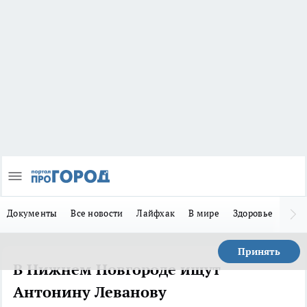
Документы
Все новости
Лайфхак
В мире
Здоровье
Зака
Принять
В Нижнем Новгороде ищут
Антонину Леванову