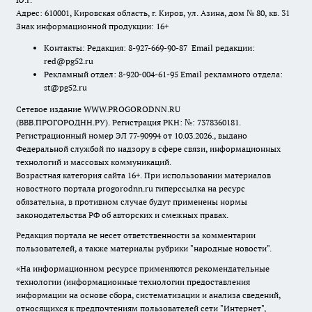
Адрес: 610001, Кировская область, г. Киров, ул. Азина, дом № 80, кв. 31
Знак информационной продукции: 16+
Контакты: Редакция: 8-927-669-90-87 Email редакции:
red@pg52.ru
Рекламный отдел: 8-920-004-61-95 Email рекламного отдела:
st@pg52.ru
Сетевое издание WWW.PROGORODNN.RU
(ВВВ.ПРОГОРОДНН.РУ). Регистрация РКН: №: 7378360181.
Регистрационный номер ЭЛ 77-90994 от 10.03.2026., выдано
Федеральной службой по надзору в сфере связи, информационных
технологий и массовых коммуникаций.
Возрастная категория сайта 16+. При использовании материалов
новостного портала progorodnn.ru гиперссылка на ресурс
обязательна
,
в противном случае будут применены нормы
законодательства РФ об авторских и смежных правах.
Редакция портала не несет ответственности за комментарии
пользователей, а также материалы рубрики "народные новости".
«На информационном ресурсе применяются рекомендательные
технологии (информационные технологии предоставления
информации на основе сбора, систематизации и анализа сведений,
относящихся к предпочтениям пользователей сети "Интернет",